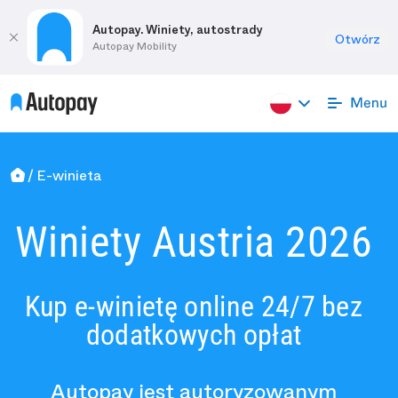
Autopay. Winiety, autostrady
Otwórz
Autopay Mobility
E-winieta
Winiety Austria 2026
Kup e-winietę online 24/7 bez
dodatkowych opłat
Autopay jest autoryzowanym