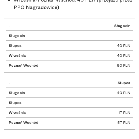
PPO Nagradowice)
Poznań
Sługocin
-
Sługocin
Słupca
Września
Wschód
-
40 PLN
40 PLN
80 PLN
Słupca
40 PLN
-
17 PLN
57 PLN