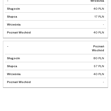
Września
40 PLN
17 PLN
-
40 PLN
Poznań
Wschód
80 PLN
57 PLN
40 PLN
-