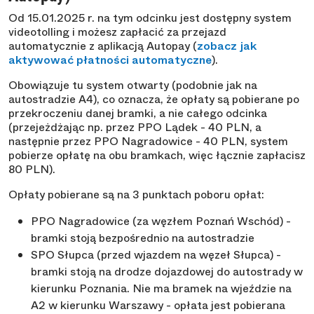
Od 15.01.2025 r. na tym odcinku jest dostępny system
videotolling i możesz zapłacić za przejazd
automatycznie z aplikacją Autopay (
zobacz jak
aktywować płatności automatyczne
).
Obowiązuje tu system otwarty (podobnie jak na
autostradzie A4), co oznacza, że opłaty są pobierane po
przekroczeniu danej bramki, a nie całego odcinka
(przejeżdżając np. przez PPO Lądek - 40 PLN, a
następnie przez PPO Nagradowice - 40 PLN, system
pobierze opłatę na obu bramkach, więc łącznie zapłacisz
80 PLN).
Opłaty pobierane są na 3 punktach poboru opłat:
PPO Nagradowice (za węzłem Poznań Wschód) -
bramki stoją bezpośrednio na autostradzie
SPO Słupca (przed wjazdem na węzeł Słupca) -
bramki stoją na drodze dojazdowej do autostrady w
kierunku Poznania. Nie ma bramek na wjeździe na
A2 w kierunku Warszawy - opłata jest pobierana