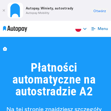
Autopay. Winiety, autostrady
Otwórz
Autopay Mobility
Płatności
automatyczne na
autostradzie A2
Na tej stronie znajdziesz szczegóły