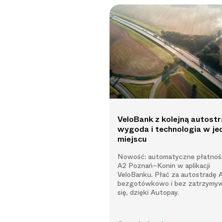
VeloBank z kolejną autostr
wygoda i technologia w j
miejscu
Nowość: automatyczne płatnośc
A2 Poznań–Konin w aplikacji
VeloBanku. Płać za autostradę 
bezgotówkowo i bez zatrzymyw
się, dzięki Autopay.