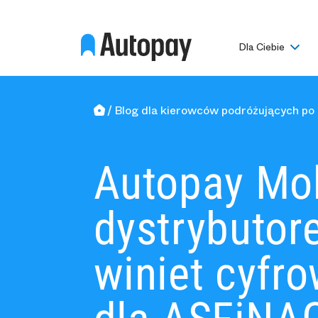
Dla Ciebie
Blog dla kierowców podróżujących po
Autopay Mob
dystrybutor
winiet cyfr