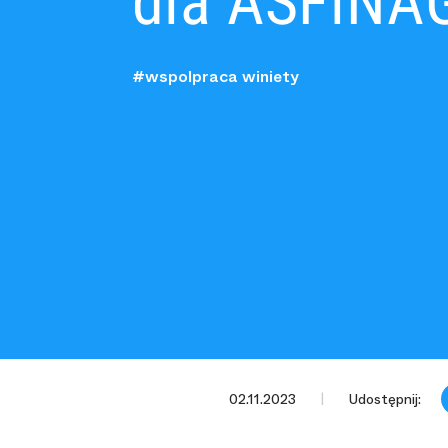
dla ASFiNA
#wspolpraca winiety
02.11.2023
Udostępnij: