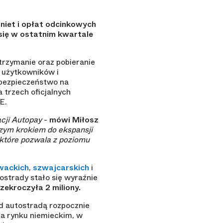
iet i opłat odcinkowych
się w ostatnim kwartale
trzymanie oraz pobieranie
z użytkowników i
 bezpieczeństwo na
 trzech oficjalnych
E.
acji Autopay
-
mówi Miłosz
szym krokiem do ekspansji
 które pozwala z poziomu
wackich
,
szwajcarskich
i
strady stało się wyraźnie
zekroczyła 2 miliony.
d autostradą rozpocznie
na rynku niemieckim, w