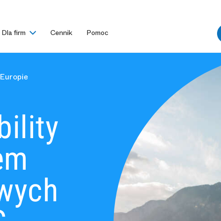
Dla firm
Cennik
Pomoc
 Europie
ility
em
owych