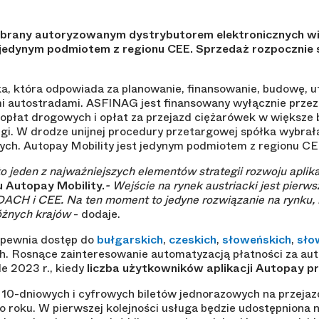
ybrany autoryzowanym dystrybutorem elektronicznych win
st jedynym podmiotem z regionu CEE. Sprzedaż rozpocznie 
a, która odpowiada za planowanie, finansowanie, budowę, u
imi autostradami. ASFINAG jest finansowany wyłącznie prze
 opłat drogowych i opłat za przejazd ciężarówek w większe
ugi. W drodze unijnej procedury przetargowej spółka wybrała
ych. Autopay Mobility jest jedynym podmiotem z regionu CE
o jeden z najważniejszych elementów strategii rozwoju aplik
 Autopay Mobility.
- Wejście na rynek austriacki jest pierw
 DACH i CEE. Na ten moment to jedyne rozwiązanie na rynku,
różnych krajów
- dodaje.
apewnia dostęp do
bułgarskich
,
czeskich
,
słoweńskich
,
sło
h. Rosnące zainteresowanie automatyzacją płatności za auto
e 2023 r., kiedy
liczba użytkowników aplikacji Autopay pr
t 10-dniowych i cyfrowych biletów jednorazowych na przejaz
 roku. W pierwszej kolejności usługa będzie udostępniona 