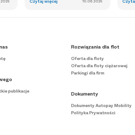
Czytaj więcej
Czyta
.2025
10.06.2025
 nas
Rozwiązania dla flot
etę
Oferta dla floty
Oferta dla floty ciężarowej
Parkingi dla firm
owego
kie publikacje
Dokumenty
Dokumenty Autopay Mobility
Polityka Prywatności