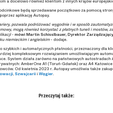
kim a docelowo również klientom z innych krajów europejski
 odcinkowe będą sprzedawane początkowo za pomocą strony
 poprzez aplikację Autopay.
ariery, pozwala podróżować wygodnie i w sposób zautomaty
umowy, mogą również korzystać z płatnych tuneli i mostów, z
ikacji
-
mówi Martin Schisslbauer, Dyrektor Zarządzają
yku niemieckim i angielskim
- dodaje.
o szybkich i automatycznych płatności, przeznaczony dla kli
bardziej kompleksowym rozwiązaniem umożliwiającym automa
sce. System działa zarówno na państwowych autostradach 
 prywatnych: AmberOne A1 (Toruń-Gdańsk) oraz A4 Katowice 
erowców. Od kwietnia 2023 r. Autopay umożliwia także zakup
owacji
,
Szwajcarii
i
Węgier
.
Przeczytaj także: