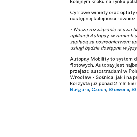
kolejnym kroku na rynku pols
Cyfrowe winiety oraz opłaty
następnej kolejności również
- Nasze rozwiązanie usuwa b
aplikacji Autopay, w ramach 
zapłacą za pośrednictwem apl
usługi będzie dostępna w jęz
Autopay Mobility to system d
flotowych. Autopay jest naj
przejazd autostradami w Pol
Wrocław - Sośnica, jak i na
korzysta już ponad 2 mln ki
Bułgarii
,
Czech
,
Słowenii
,
Sł