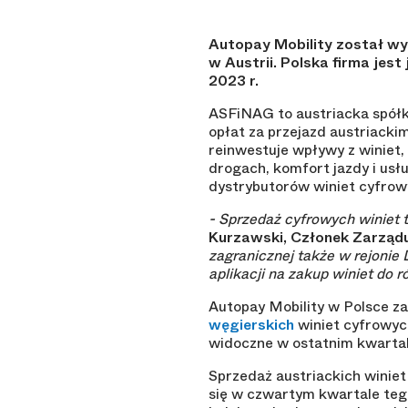
Autopay Mobility został w
w Austrii. Polska firma je
2023 r.
ASFiNAG to austriacka spółk
opłat za przejazd austriack
reinwestuje wpływy z winiet,
drogach, komfort jazdy i usł
dystrybutorów winiet cyfrow
- Sprzedaż cyfrowych winiet t
Kurzawski, Członek Zarządu
zagranicznej także w rejonie
aplikacji na zakup winiet do 
Autopay Mobility w Polsce z
węgierskich
winiet cyfrowyc
widoczne w ostatnim kwartal
Sprzedaż austriackich winie
się w czwartym kwartale tego