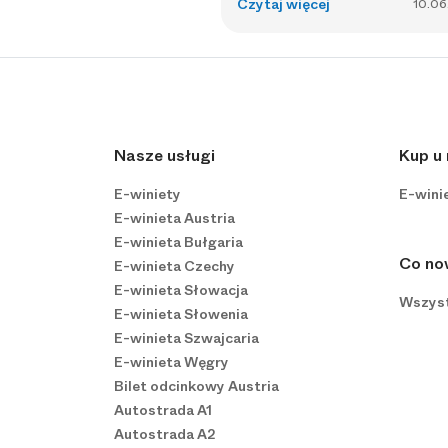
Czytaj więcej
10.06
Nasze usługi
Kup u
E-winiety
E-wini
E-winieta Austria
E-winieta Bułgaria
Co n
E-winieta Czechy
E-winieta Słowacja
Wszyst
E-winieta Słowenia
E-winieta Szwajcaria
E-winieta Węgry
Bilet odcinkowy Austria
Autostrada A1
Autostrada A2