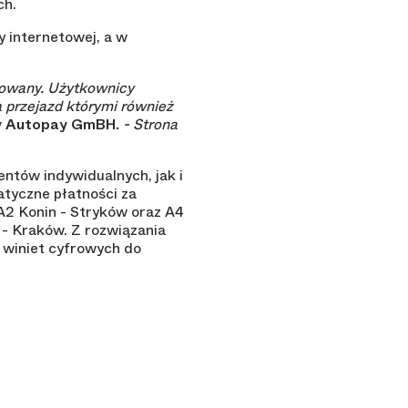
ch.
 internetowej, a w
zowany. Użytkownicy
a przejazd którymi również
cy Autopay GmBH.
- Strona
entów indywidualnych, jak i
tyczne płatności za
A2 Konin - Stryków oraz A4
- Kraków. Z rozwiązania
 winiet cyfrowych do